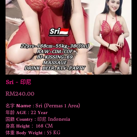
Sri - 印尼
RM240.00
名字 𝗡𝗮𝗺𝗲 : Sri (Permas 1 Area)
年龄 𝐀𝐆𝐄 : 22 𝐘𝐞𝐚𝐫
国籍 𝐂𝐨𝐮𝐧𝐭𝐫𝐲 : 印尼 Indonesia
身高 𝐇𝐞𝐢𝐠𝐡𝐭 ：168 CM
体重 𝐁𝐨𝐝𝐲 𝐖𝐞𝐢𝐠𝐡𝐭 : 55 KG