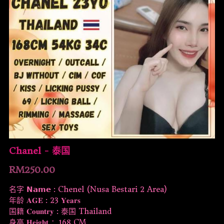
Chanel - 泰国
RM250.00
名字 𝗡𝗮𝗺𝗲 : Chenel (Nusa Bestari 2 Area)
年龄 𝐀𝐆𝐄 : 23 𝐘𝐞𝐚𝐫𝐬
国籍 𝐂𝐨𝐮𝐧𝐭𝐫𝐲 : 泰国 Thailand
身高 𝐇𝐞𝐢𝐠𝐡𝐭 ：168 CM