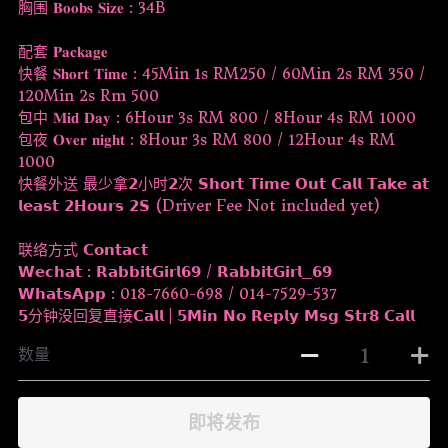
胸围 𝐁𝐨𝐨𝐛𝐬 𝐒𝐢𝐳𝐞 : 34B
配套 𝐏𝐚𝐜𝐤𝐚𝐠𝐞
快餐 𝐒𝐡𝐨𝐫𝐭 𝐓𝐢𝐦𝐞 : 45Min 1s RM250 / 60Min 2s RM 350 /
120Min 2s Rm 500
包中 𝐌𝐢𝐝 𝐃𝐚𝐲 : 6Hour 3s RM 800 / 8Hour 4s RM 1000
包夜 𝐎𝐯𝐞𝐫 𝐧𝐢𝐠𝐡𝐭 : 8Hour 3s RM 800 / 12Hour 4s RM
1000
快餐外送 最少拿𝟮小时𝟮次 𝗦𝗵𝗼𝗿𝘁 𝗧𝗶𝗺𝗲 𝗢𝘂𝘁 𝗖𝗮𝗹𝗹 𝗧𝗮𝗸𝗲 𝗮𝘁
𝗹𝗲𝗮𝘀𝘁 𝟮𝗛𝗼𝘂𝗿𝘀 𝟮𝗦 (Driver Fee Not included yet)
联络方式 𝗖𝗼𝗻𝘁𝗮𝗰𝘁
𝗪𝗲𝗰𝗵𝗮𝘁 : 𝗥𝗮𝗯𝗯𝗶𝘁𝗚𝗶𝗿𝗹𝟲𝟵 / 𝗥𝗮𝗯𝗯𝗶𝘁𝗚𝗶𝗿𝗹_𝟲𝟵
𝗪𝗵𝗮𝘁𝘀𝗔𝗽𝗽 : 018-7660-698 / 014-7529-537
𝟱分钟没回复直接𝗖𝗮𝗹𝗹 | 𝟱𝗠𝗶𝗻 𝗡𝗼 𝗥𝗲𝗽𝗹𝘆 𝗠𝘀𝗴 𝗦𝘁𝗿𝟴 𝗖𝗮𝗹𝗹
数量
即将发布